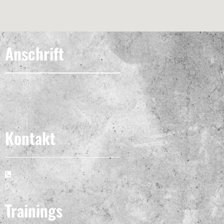
Anschrift
Athletik45 Sportstudio e.V.
Dresdner Straße 45
01156 Dresden / Cossebaude
Kontakt
Tel.: 0351 - 454 194 71
info@athletik45.de
Trainings